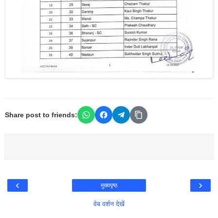
Share post to friends:
‹
›
मुख्यपृष्ठ
वेब वर्शन देखें