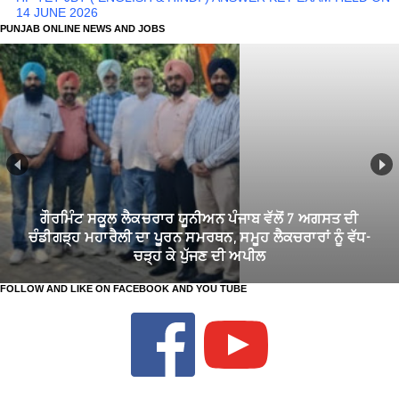
14 JUNE 2026
PUNJAB ONLINE NEWS AND JOBS
TGT CHANDIGARH DEPUTATION 2026: ਚੰਡੀਗੜ੍ਹ ਦੇ ਸਕੂਲਾਂ 'ਚ TGT
ਅਧਿਆਪਕਾਂ ਦੀਆਂ 73 ਡੈਪੂਟੇਸ਼ਨ ਅਸਾਮੀਆਂ ਲਈ ਅਰਜ਼ੀਆਂ ਦੀ ਮੰਗ
FOLLOW AND LIKE ON FACEBOOK AND YOU TUBE