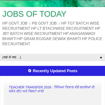
JOBS OF TODAY
HP GOVT JOB । PB GOVT JOB । HP TGT BATCH WISE
RECRUITMENT HP LT BTACHWISE RECRUITMENT HP
JBT BATCH WISE RECRUITMENT HP ANAGANWADI
BHARTI HP GRAM ROJGAR SEWAK BHARTI HP POLICE
RECRUITMENT
▼
🔄 Recently Updated Posts
TEACHER TRANSFER 2026 : ਸਿੱਖਿਆ ਵਿਭਾਗ ਵੱਲੋਂ ਬਦਲੀਆਂ ਦੀ
ਸਕੋਰ ਸ਼ੀਟ ਅਤੇ ਲਿਸਟਾਂ ਜਾਰੀ