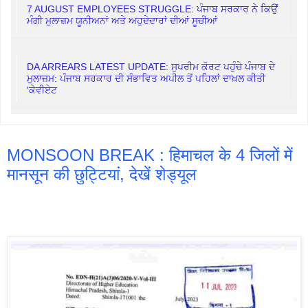
7 AUGUST EMPLOYEES STRUGGLE: ਪੰਜਾਬ ਸਰਕਾਰ ਨੇ ਕਿਉਂ
ਮੰਗੀ ਮੁਲਾਜ਼ਮ ਯੂਨੀਅਨਾਂ ਅਤੇ ਅਹੁਦੇਦਾਰਾਂ ਦੀਆਂ ਸੂਚੀਆਂ
DA ARREARS LATEST UPDATE: ਸੁਪਰੀਮ ਕੋਰਟ ਪਹੁੰਚੇ ਪੰਜਾਬ ਦੇ
ਮੁਲਾਜ਼ਮ: ਪੰਜਾਬ ਸਰਕਾਰ ਦੀ ਸੰਭਾਵਿਤ ਅਪੀਲ ਤੋਂ ਪਹਿਲਾਂ ਦਾਖ਼ਲ ਕੀਤੀ
'ਕੇਵੀਏਟ
MONSOON BREAK : हिमाचल के 4 जिलों में
मानसून की छुट्टियां, देखें शेड्यूल