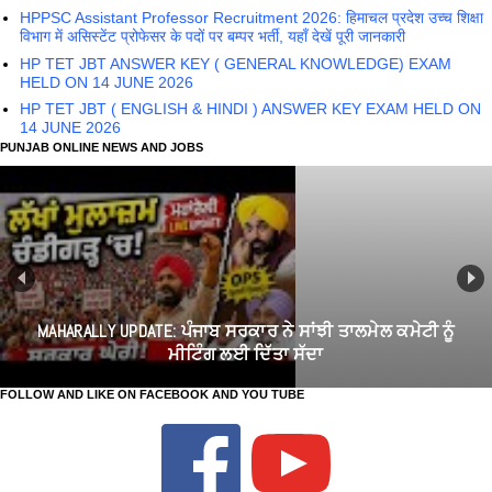
HPPSC Assistant Professor Recruitment 2026: हिमाचल प्रदेश उच्च शिक्षा
विभाग में असिस्टेंट प्रोफेसर के पदों पर बम्पर भर्ती, यहाँ देखें पूरी जानकारी
HP TET JBT ANSWER KEY ( GENERAL KNOWLEDGE) EXAM
HELD ON 14 JUNE 2026
HP TET JBT ( ENGLISH & HINDI ) ANSWER KEY EXAM HELD ON
14 JUNE 2026
PUNJAB ONLINE NEWS AND JOBS
MAHARALLY UPDATE: ਪੰਜਾਬ ਸਰਕਾਰ ਨੇ ਸਾਂਝੀ ਤਾਲਮੇਲ ਕਮੇਟੀ ਨੂੰ
ਮੀਟਿੰਗ ਲਈ ਦਿੱਤਾ ਸੱਦਾ
FOLLOW AND LIKE ON FACEBOOK AND YOU TUBE