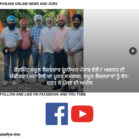
PUNJAB ONLINE NEWS AND JOBS
ਗੌਰਮਿੰਟ ਸਕੂਲ ਲੈਕਚਰਾਰ ਯੂਨੀਅਨ ਪੰਜਾਬ ਵੱਲੋਂ 7 ਅਗਸਤ ਦੀ
ਚੰਡੀਗੜ੍ਹ ਮਹਾਰੈਲੀ ਦਾ ਪੂਰਨ ਸਮਰਥਨ, ਸਮੂਹ ਲੈਕਚਰਾਰਾਂ ਨੂੰ ਵੱਧ-
ਚੜ੍ਹ ਕੇ ਪੁੱਜਣ ਦੀ ਅਪੀਲ
FOLLOW AND LIKE ON FACEBOOK AND YOU TUBE
लोकप्रिय पोस्ट