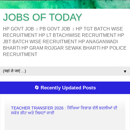
JOBS OF TODAY
HP GOVT JOB । PB GOVT JOB । HP TGT BATCH WISE
RECRUITMENT HP LT BTACHWISE RECRUITMENT HP
JBT BATCH WISE RECRUITMENT HP ANAGANWADI
BHARTI HP GRAM ROJGAR SEWAK BHARTI HP POLICE
RECRUITMENT
▼
🔄 Recently Updated Posts
TEACHER TRANSFER 2026 : ਸਿੱਖਿਆ ਵਿਭਾਗ ਵੱਲੋਂ ਬਦਲੀਆਂ ਦੀ
ਸਕੋਰ ਸ਼ੀਟ ਅਤੇ ਲਿਸਟਾਂ ਜਾਰੀ