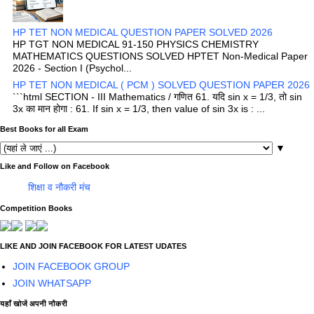
HP TET NON MEDICAL QUESTION PAPER SOLVED 2026
HP TGT NON MEDICAL 91-150 PHYSICS CHEMISTRY
MATHEMATICS QUESTIONS SOLVED HPTET Non-Medical Paper
2026 - Section I (Psychol...
HP TET NON MEDICAL ( PCM ) SOLVED QUESTION PAPER 2026
```html SECTION - III Mathematics / गणित 61. यदि sin x = 1/3, तो sin
3x का मान होगा : 61. If sin x = 1/3, then value of sin 3x is : ...
Best Books for all Exam
▼
Like and Follow on Facebook
शिक्षा व नौकरी मंच
Competition Books
LIKE AND JOIN FACEBOOK FOR LATEST UDATES
JOIN FACEBOOK GROUP
JOIN WHATSAPP
यहाँ खोजें अपनी नौकरी