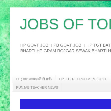
JOBS OF TO
HP GOVT JOB । PB GOVT JOB । HP TGT B
BHARTI HP GRAM ROJGAR SEWAK BHARTI H
LT ( भाषा अध्यापकों की भर्ती)
HP JBT RECRUITMENT 2021
PUNJAB TEACHER NEWS