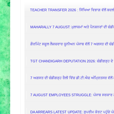
TEACHER TRANSFER 2026 : ਸਿੱਖਿਆ ਵਿਭਾਗ ਵੱਲੋਂ ਬਦਲੀਆਂ
MAHARALLY 7 AUGUST: ਮੁਲਾਜ਼ਮਾਂ ਅਤੇ ਪੈਨਸ਼ਨਰਾਂ ਦੀ ਚੰਡੀ
ਗੌਰਮਿੰਟ ਸਕੂਲ ਲੈਕਚਰਾਰ ਯੂਨੀਅਨ ਪੰਜਾਬ ਵੱਲੋਂ 7 ਅਗਸਤ ਦੀ ਚੰਡੀ
TGT CHANDIGARH DEPUTATION 2026: ਚੰਡੀਗੜ੍ਹ ਦੇ ਸਕੂ
7 ਅਗਸਤ ਦੀ ਚੰਡੀਗੜ੍ਹ ਰੈਲੀ ਵਿੱਚ ਡੀ.ਟੀ.ਐਫ ਅੰਮ੍ਰਿਤਸਰ ਵੱਲੋਂ 
7 AUGUST EMPLOYEES STRUGGLE: ਪੰਜਾਬ ਸਰਕਾਰ ਨੇ ਕਿਉਂ 
DA ARREARS LATEST UPDATE: ਸੁਪਰੀਮ ਕੋਰਟ ਪਹੁੰਚੇ ਪੰਜਾਬ 