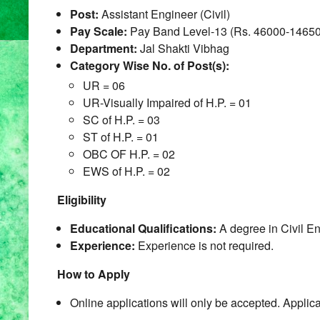
Post:
Assistant Engineer (Civil)
Pay Scale:
Pay Band Level-13 (Rs. 46000-1465
Department:
Jal Shakti Vibhag
Category Wise No. of Post(s):
UR = 06
UR-Visually Impaired of H.P. = 01
SC of H.P. = 03
ST of H.P. = 01
OBC OF H.P. = 02
EWS of H.P. = 02
Eligibility
Educational Qualifications:
A degree in Civil En
Experience:
Experience is not required.
How to Apply
Online applications will only be accepted. Appl