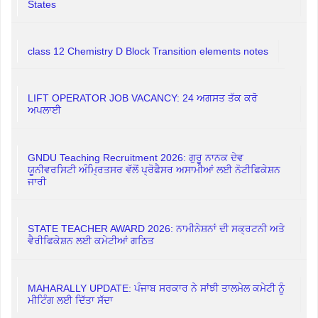
States
class 12 Chemistry D Block Transition elements notes
LIFT OPERATOR JOB VACANCY: 24 ਅਗਸਤ ਤੱਕ ਕਰੋ
ਅਪਲਾਈ
GNDU Teaching Recruitment 2026: ਗੁਰੂ ਨਾਨਕ ਦੇਵ
ਯੂਨੀਵਰਸਿਟੀ ਅੰਮ੍ਰਿਤਸਰ ਵੱਲੋਂ ਪ੍ਰੋਫੈਸਰ ਅਸਾਮੀਆਂ ਲਈ ਨੋਟੀਫਿਕੇਸ਼ਨ
ਜਾਰੀ
STATE TEACHER AWARD 2026: ਨਾਮੀਨੇਸ਼ਨਾਂ ਦੀ ਸਕ੍ਰਟਨੀ ਅਤੇ
ਵੈਰੀਫਿਕੇਸ਼ਨ ਲਈ ਕਮੇਟੀਆਂ ਗਠਿਤ
MAHARALLY UPDATE: ਪੰਜਾਬ ਸਰਕਾਰ ਨੇ ਸਾਂਝੀ ਤਾਲਮੇਲ ਕਮੇਟੀ ਨੂੰ
ਮੀਟਿੰਗ ਲਈ ਦਿੱਤਾ ਸੱਦਾ