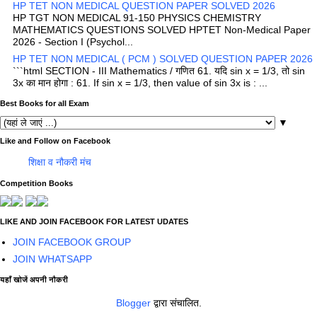
HP TET NON MEDICAL QUESTION PAPER SOLVED 2026
HP TGT NON MEDICAL 91-150 PHYSICS CHEMISTRY
MATHEMATICS QUESTIONS SOLVED HPTET Non-Medical Paper
2026 - Section I (Psychol...
HP TET NON MEDICAL ( PCM ) SOLVED QUESTION PAPER 2026
```html SECTION - III Mathematics / गणित 61. यदि sin x = 1/3, तो sin
3x का मान होगा : 61. If sin x = 1/3, then value of sin 3x is : ...
Best Books for all Exam
▼
Like and Follow on Facebook
शिक्षा व नौकरी मंच
Competition Books
LIKE AND JOIN FACEBOOK FOR LATEST UDATES
JOIN FACEBOOK GROUP
JOIN WHATSAPP
यहाँ खोजें अपनी नौकरी
Blogger
द्वारा संचालित.