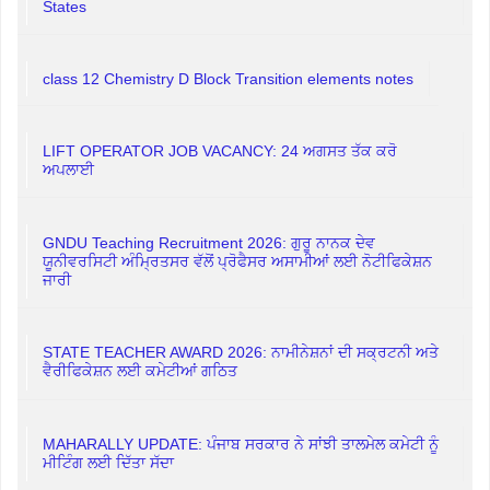
States
class 12 Chemistry D Block Transition elements notes
LIFT OPERATOR JOB VACANCY: 24 ਅਗਸਤ ਤੱਕ ਕਰੋ
ਅਪਲਾਈ
GNDU Teaching Recruitment 2026: ਗੁਰੂ ਨਾਨਕ ਦੇਵ
ਯੂਨੀਵਰਸਿਟੀ ਅੰਮ੍ਰਿਤਸਰ ਵੱਲੋਂ ਪ੍ਰੋਫੈਸਰ ਅਸਾਮੀਆਂ ਲਈ ਨੋਟੀਫਿਕੇਸ਼ਨ
ਜਾਰੀ
STATE TEACHER AWARD 2026: ਨਾਮੀਨੇਸ਼ਨਾਂ ਦੀ ਸਕ੍ਰਟਨੀ ਅਤੇ
ਵੈਰੀਫਿਕੇਸ਼ਨ ਲਈ ਕਮੇਟੀਆਂ ਗਠਿਤ
MAHARALLY UPDATE: ਪੰਜਾਬ ਸਰਕਾਰ ਨੇ ਸਾਂਝੀ ਤਾਲਮੇਲ ਕਮੇਟੀ ਨੂੰ
ਮੀਟਿੰਗ ਲਈ ਦਿੱਤਾ ਸੱਦਾ