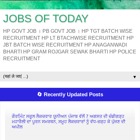
JOBS OF TODAY
HP GOVT JOB । PB GOVT JOB । HP TGT BATCH WISE
RECRUITMENT HP LT BTACHWISE RECRUITMENT HP
JBT BATCH WISE RECRUITMENT HP ANAGANWADI
BHARTI HP GRAM ROJGAR SEWAK BHARTI HP POLICE
RECRUITMENT
▼
🔄 Recently Updated Posts
ਗੌਰਮਿੰਟ ਸਕੂਲ ਲੈਕਚਰਾਰ ਯੂਨੀਅਨ ਪੰਜਾਬ ਵੱਲੋਂ 7 ਅਗਸਤ ਦੀ ਚੰਡੀਗੜ੍ਹ
ਮਹਾਰੈਲੀ ਦਾ ਪੂਰਨ ਸਮਰਥਨ, ਸਮੂਹ ਲੈਕਚਰਾਰਾਂ ਨੂੰ ਵੱਧ-ਚੜ੍ਹ ਕੇ ਪੁੱਜਣ ਦੀ
ਅਪੀਲ