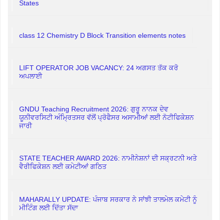
States
class 12 Chemistry D Block Transition elements notes
LIFT OPERATOR JOB VACANCY: 24 ਅਗਸਤ ਤੱਕ ਕਰੋ
ਅਪਲਾਈ
GNDU Teaching Recruitment 2026: ਗੁਰੂ ਨਾਨਕ ਦੇਵ
ਯੂਨੀਵਰਸਿਟੀ ਅੰਮ੍ਰਿਤਸਰ ਵੱਲੋਂ ਪ੍ਰੋਫੈਸਰ ਅਸਾਮੀਆਂ ਲਈ ਨੋਟੀਫਿਕੇਸ਼ਨ
ਜਾਰੀ
STATE TEACHER AWARD 2026: ਨਾਮੀਨੇਸ਼ਨਾਂ ਦੀ ਸਕ੍ਰਟਨੀ ਅਤੇ
ਵੈਰੀਫਿਕੇਸ਼ਨ ਲਈ ਕਮੇਟੀਆਂ ਗਠਿਤ
MAHARALLY UPDATE: ਪੰਜਾਬ ਸਰਕਾਰ ਨੇ ਸਾਂਝੀ ਤਾਲਮੇਲ ਕਮੇਟੀ ਨੂੰ
ਮੀਟਿੰਗ ਲਈ ਦਿੱਤਾ ਸੱਦਾ