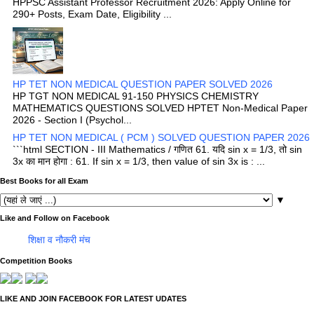
HPPSC Assistant Professor Recruitment 2026: Apply Online for
290+ Posts, Exam Date, Eligibility ...
HP TET NON MEDICAL QUESTION PAPER SOLVED 2026
HP TGT NON MEDICAL 91-150 PHYSICS CHEMISTRY
MATHEMATICS QUESTIONS SOLVED HPTET Non-Medical Paper
2026 - Section I (Psychol...
HP TET NON MEDICAL ( PCM ) SOLVED QUESTION PAPER 2026
```html SECTION - III Mathematics / गणित 61. यदि sin x = 1/3, तो sin
3x का मान होगा : 61. If sin x = 1/3, then value of sin 3x is : ...
Best Books for all Exam
▼
Like and Follow on Facebook
शिक्षा व नौकरी मंच
Competition Books
LIKE AND JOIN FACEBOOK FOR LATEST UDATES