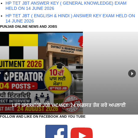
HP TET JBT ANSWER KEY ( GENERAL KNOWLEDGE) EXAM
HELD ON 14 JUNE 2026
HP TET JBT ( ENGLISH & HINDI ) ANSWER KEY EXAM HELD ON
14 JUNE 2026
PUNJAB ONLINE NEWS AND JOBS
LIFT OPERATOR JOB VACANCY: 24 ਅਗਸਤ ਤੱਕ ਕਰੋ ਅਪਲਾਈ
FOLLOW AND LIKE ON FACEBOOK AND YOU TUBE