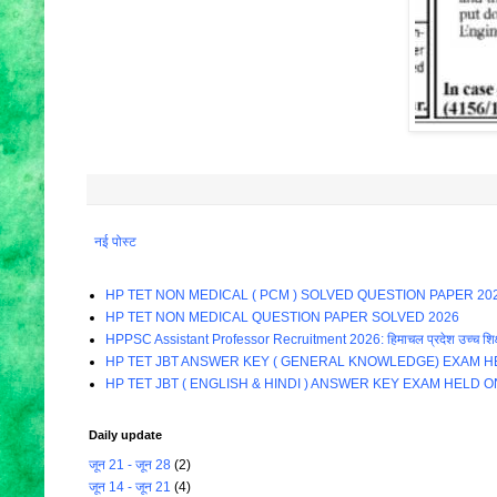
नई पोस्ट
HP TET NON MEDICAL ( PCM ) SOLVED QUESTION PAPER 20
HP TET NON MEDICAL QUESTION PAPER SOLVED 2026
HPPSC Assistant Professor Recruitment 2026: हिमाचल प्रदेश उच्च शिक्षा विभाग म
HP TET JBT ANSWER KEY ( GENERAL KNOWLEDGE) EXAM HE
HP TET JBT ( ENGLISH & HINDI ) ANSWER KEY EXAM HELD O
Daily update
जून 21 - जून 28
(2)
जून 14 - जून 21
(4)