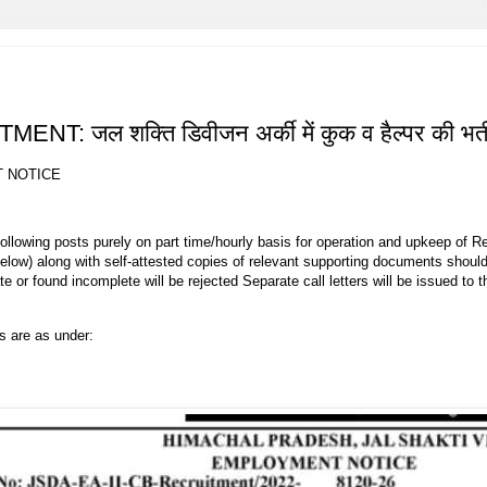
शक्ति डिवीजन अर्की में कुक व हैल्पर की भर्ती क
 NOTICE
 following posts purely on part time/hourly basis for operation and upkeep of 
below) along with self-attested copies of relevant supporting documents should 
 or found incomplete will be rejected Separate call letters will be issued to th
ns are as under: