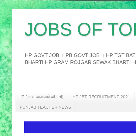
JOBS OF TO
HP GOVT JOB । PB GOVT JOB । HP TGT B
BHARTI HP GRAM ROJGAR SEWAK BHARTI H
LT ( भाषा अध्यापकों की भर्ती)
HP JBT RECRUITMENT 2021
PUNJAB TEACHER NEWS