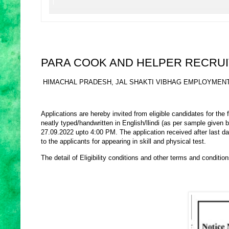
PARA COOK AND HELPER RECRUITMENT: जल 
HIMACHAL PRADESH, JAL SHAKTI VIBHAG EMPLOYMENT
Applications are hereby invited from eligible candidates for the
neatly typed/handwritten in English/llindi (as per sample given 
27.09.2022 upto 4:00 PM. The application received after last date
to the applicants for appearing in skill and physical test.
The detail of Eligibility conditions and other terms and conditio