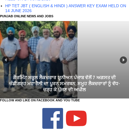
HP TET JBT ( ENGLISH & HINDI ) ANSWER KEY EXAM HELD ON
14 JUNE 2026
PUNJAB ONLINE NEWS AND JOBS
ਗੌਰਮਿੰਟ ਸਕੂਲ ਲੈਕਚਰਾਰ ਯੂਨੀਅਨ ਪੰਜਾਬ ਵੱਲੋਂ 7 ਅਗਸਤ ਦੀ
ਚੰਡੀਗੜ੍ਹ ਮਹਾਰੈਲੀ ਦਾ ਪੂਰਨ ਸਮਰਥਨ, ਸਮੂਹ ਲੈਕਚਰਾਰਾਂ ਨੂੰ ਵੱਧ-
ਚੜ੍ਹ ਕੇ ਪੁੱਜਣ ਦੀ ਅਪੀਲ
FOLLOW AND LIKE ON FACEBOOK AND YOU TUBE