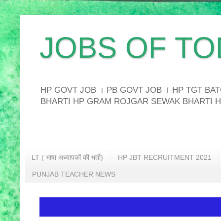
JOBS OF TO
HP GOVT JOB । PB GOVT JOB । HP TGT B
BHARTI HP GRAM ROJGAR SEWAK BHARTI H
LT ( भाषा अध्यापकों की भर्ती)
HP JBT RECRUITMENT 2021
PUNJAB TEACHER NEWS