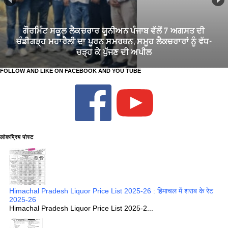
ਗੌਰਮਿੰਟ ਸਕੂਲ ਲੈਕਚਰਾਰ ਯੂਨੀਅਨ ਪੰਜਾਬ ਵੱਲੋਂ 7 ਅਗਸਤ ਦੀ
ਚੰਡੀਗੜ੍ਹ ਮਹਾਰੈਲੀ ਦਾ ਪੂਰਨ ਸਮਰਥਨ, ਸਮੂਹ ਲੈਕਚਰਾਰਾਂ ਨੂੰ ਵੱਧ-
ਚੜ੍ਹ ਕੇ ਪੁੱਜਣ ਦੀ ਅਪੀਲ
FOLLOW AND LIKE ON FACEBOOK AND YOU TUBE
लोकप्रिय पोस्ट
Himachal Pradesh Liquor Price List 2025-26 : हिमाचल में शराब के रेट
2025-26
Himachal Pradesh Liquor Price List 2025-2...