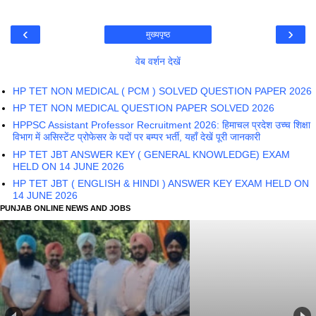
‹
›
मुख्यपृष्ठ
वेब वर्शन देखें
HP TET NON MEDICAL ( PCM ) SOLVED QUESTION PAPER 2026
HP TET NON MEDICAL QUESTION PAPER SOLVED 2026
HPPSC Assistant Professor Recruitment 2026: हिमाचल प्रदेश उच्च शिक्षा
विभाग में असिस्टेंट प्रोफेसर के पदों पर बम्पर भर्ती, यहाँ देखें पूरी जानकारी
HP TET JBT ANSWER KEY ( GENERAL KNOWLEDGE) EXAM
HELD ON 14 JUNE 2026
HP TET JBT ( ENGLISH & HINDI ) ANSWER KEY EXAM HELD ON
14 JUNE 2026
PUNJAB ONLINE NEWS AND JOBS