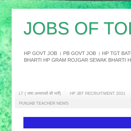
JOBS OF TO
HP GOVT JOB । PB GOVT JOB । HP TGT B
BHARTI HP GRAM ROJGAR SEWAK BHARTI H
LT ( भाषा अध्यापकों की भर्ती)
HP JBT RECRUITMENT 2021
PUNJAB TEACHER NEWS