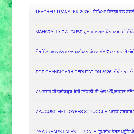
TEACHER TRANSFER 2026 : ਸਿੱਖਿਆ ਵਿਭਾਗ ਵੱਲੋਂ ਬਦਲੀਆਂ
MAHARALLY 7 AUGUST: ਮੁਲਾਜ਼ਮਾਂ ਅਤੇ ਪੈਨਸ਼ਨਰਾਂ ਦੀ ਚੰਡੀ
ਗੌਰਮਿੰਟ ਸਕੂਲ ਲੈਕਚਰਾਰ ਯੂਨੀਅਨ ਪੰਜਾਬ ਵੱਲੋਂ 7 ਅਗਸਤ ਦੀ ਚੰਡੀ
TGT CHANDIGARH DEPUTATION 2026: ਚੰਡੀਗੜ੍ਹ ਦੇ ਸਕੂ
7 ਅਗਸਤ ਦੀ ਚੰਡੀਗੜ੍ਹ ਰੈਲੀ ਵਿੱਚ ਡੀ.ਟੀ.ਐਫ ਅੰਮ੍ਰਿਤਸਰ ਵੱਲੋਂ 
7 AUGUST EMPLOYEES STRUGGLE: ਪੰਜਾਬ ਸਰਕਾਰ ਨੇ ਕਿਉਂ 
DA ARREARS LATEST UPDATE: ਸੁਪਰੀਮ ਕੋਰਟ ਪਹੁੰਚੇ ਪੰਜਾਬ 