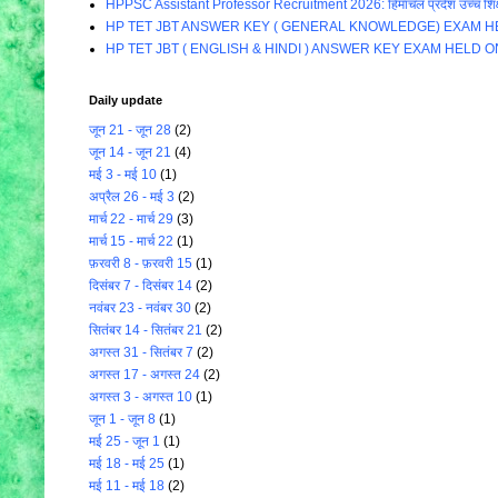
HPPSC Assistant Professor Recruitment 2026: हिमाचल प्रदेश उच्च शिक्षा विभाग म
HP TET JBT ANSWER KEY ( GENERAL KNOWLEDGE) EXAM HE
HP TET JBT ( ENGLISH & HINDI ) ANSWER KEY EXAM HELD O
Daily update
जून 21 - जून 28
(2)
जून 14 - जून 21
(4)
मई 3 - मई 10
(1)
अप्रैल 26 - मई 3
(2)
मार्च 22 - मार्च 29
(3)
मार्च 15 - मार्च 22
(1)
फ़रवरी 8 - फ़रवरी 15
(1)
दिसंबर 7 - दिसंबर 14
(2)
नवंबर 23 - नवंबर 30
(2)
सितंबर 14 - सितंबर 21
(2)
अगस्त 31 - सितंबर 7
(2)
अगस्त 17 - अगस्त 24
(2)
अगस्त 3 - अगस्त 10
(1)
जून 1 - जून 8
(1)
मई 25 - जून 1
(1)
मई 18 - मई 25
(1)
मई 11 - मई 18
(2)