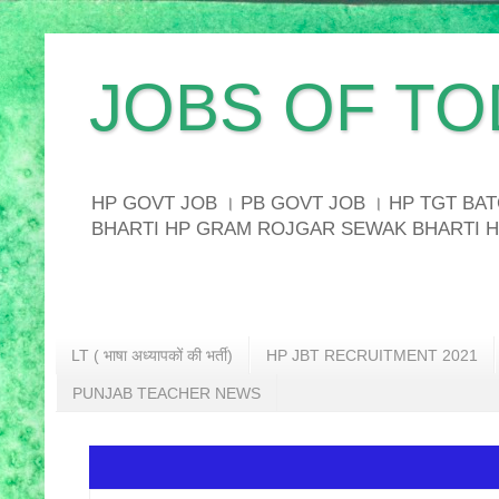
JOBS OF TO
HP GOVT JOB । PB GOVT JOB । HP TGT B
BHARTI HP GRAM ROJGAR SEWAK BHARTI H
LT ( भाषा अध्यापकों की भर्ती)
HP JBT RECRUITMENT 2021
PUNJAB TEACHER NEWS