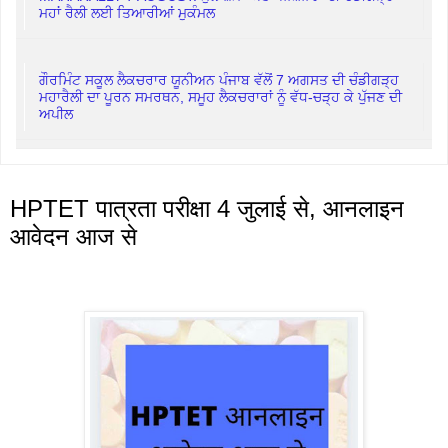
ਮਹਾਂ ਰੈਲੀ ਲਈ ਤਿਆਰੀਆਂ ਮੁਕੰਮਲ
ਗੌਰਮਿੰਟ ਸਕੂਲ ਲੈਕਚਰਾਰ ਯੂਨੀਅਨ ਪੰਜਾਬ ਵੱਲੋਂ 7 ਅਗਸਤ ਦੀ ਚੰਡੀਗੜ੍ਹ
ਮਹਾਰੈਲੀ ਦਾ ਪੂਰਨ ਸਮਰਥਨ, ਸਮੂਹ ਲੈਕਚਰਾਰਾਂ ਨੂੰ ਵੱਧ-ਚੜ੍ਹ ਕੇ ਪੁੱਜਣ ਦੀ
ਅਪੀਲ
HPTET पात्रता परीक्षा 4 जुलाई से, आनलाइन
आवेदन आज से