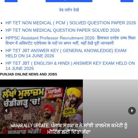
वेब वर्शन देखें
HP TET NON MEDICAL ( PCM ) SOLVED QUESTION PAPER 2026
HP TET NON MEDICAL QUESTION PAPER SOLVED 2026
HPPSC Assistant Professor Recruitment 2026: हिमाचल प्रदेश उच्च शिक्षा
विभाग में असिस्टेंट प्रोफेसर के पदों पर बम्पर भर्ती, यहाँ देखें पूरी जानकारी
HP TET JBT ANSWER KEY ( GENERAL KNOWLEDGE) EXAM
HELD ON 14 JUNE 2026
HP TET JBT ( ENGLISH & HINDI ) ANSWER KEY EXAM HELD ON
14 JUNE 2026
PUNJAB ONLINE NEWS AND JOBS
MAHARALLY UPDATE: ਪੰਜਾਬ ਸਰਕਾਰ ਨੇ ਸਾਂਝੀ ਤਾਲਮੇਲ ਕਮੇਟੀ ਨੂੰ
ਮੀਟਿੰਗ ਲਈ ਦਿੱਤਾ ਸੱਦਾ