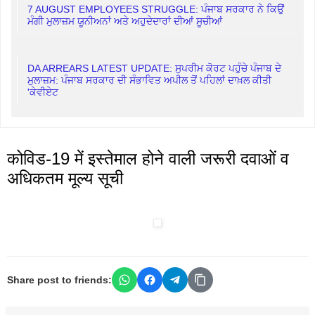
7 AUGUST EMPLOYEES STRUGGLE: ਪੰਜਾਬ ਸਰਕਾਰ ਨੇ ਕਿਉਂ
ਮੰਗੀ ਮੁਲਾਜ਼ਮ ਯੂਨੀਅਨਾਂ ਅਤੇ ਅਹੁਦੇਦਾਰਾਂ ਦੀਆਂ ਸੂਚੀਆਂ
DA ARREARS LATEST UPDATE: ਸੁਪਰੀਮ ਕੋਰਟ ਪਹੁੰਚੇ ਪੰਜਾਬ ਦੇ
ਮੁਲਾਜ਼ਮ: ਪੰਜਾਬ ਸਰਕਾਰ ਦੀ ਸੰਭਾਵਿਤ ਅਪੀਲ ਤੋਂ ਪਹਿਲਾਂ ਦਾਖ਼ਲ ਕੀਤੀ
'ਕੇਵੀਏਟ
कोविड-19 में इस्तेमाल होने वाली जरूरी दवाओं व
अधिकतम मूल्य सूची
Share post to friends: