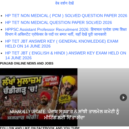
वेब वर्शन देखें
HP TET NON MEDICAL ( PCM ) SOLVED QUESTION PAPER 2026
HP TET NON MEDICAL QUESTION PAPER SOLVED 2026
HPPSC Assistant Professor Recruitment 2026: हिमाचल प्रदेश उच्च शिक्षा
विभाग में असिस्टेंट प्रोफेसर के पदों पर बम्पर भर्ती, यहाँ देखें पूरी जानकारी
HP TET JBT ANSWER KEY ( GENERAL KNOWLEDGE) EXAM
HELD ON 14 JUNE 2026
HP TET JBT ( ENGLISH & HINDI ) ANSWER KEY EXAM HELD ON
14 JUNE 2026
PUNJAB ONLINE NEWS AND JOBS
MAHARALLY UPDATE: ਪੰਜਾਬ ਸਰਕਾਰ ਨੇ ਸਾਂਝੀ ਤਾਲਮੇਲ ਕਮੇਟੀ ਨੂੰ
ਮੀਟਿੰਗ ਲਈ ਦਿੱਤਾ ਸੱਦਾ
FOLLOW AND LIKE ON FACEBOOK AND YOU TUBE