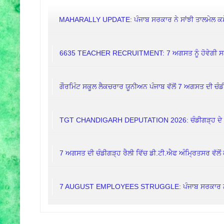
MAHARALLY UPDATE: ਪੰਜਾਬ ਸਰਕਾਰ ਨੇ ਸਾਂਝੀ ਤਾਲਮੇਲ ਕਮੇਟੀ
6635 TEACHER RECRUITMENT: 7 ਅਗਸਤ ਨੂੰ ਹੋਵੇਗੀ ਸ
ਗੌਰਮਿੰਟ ਸਕੂਲ ਲੈਕਚਰਾਰ ਯੂਨੀਅਨ ਪੰਜਾਬ ਵੱਲੋਂ 7 ਅਗਸਤ ਦੀ ਚੰਡੀ
TGT CHANDIGARH DEPUTATION 2026: ਚੰਡੀਗੜ੍ਹ ਦੇ ਸਕੂ
7 ਅਗਸਤ ਦੀ ਚੰਡੀਗੜ੍ਹ ਰੈਲੀ ਵਿੱਚ ਡੀ.ਟੀ.ਐਫ ਅੰਮ੍ਰਿਤਸਰ ਵੱਲੋਂ 
7 AUGUST EMPLOYEES STRUGGLE: ਪੰਜਾਬ ਸਰਕਾਰ ਨੇ ਕਿਉਂ 