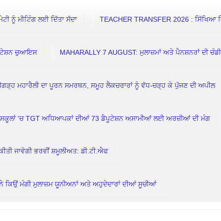
 ਨੂੰ ਮੀਟਿੰਗ ਲਈ ਦਿੱਤਾ ਸੱਦਾ
TEACHER TRANSFER 2026 : ਸਿੱਖਿਆ ਵਿਭਾਗ
ਟੇਸ਼ਨ ਚੁਆਇਸ
MAHARALLY 7 AUGUST: ਮੁਲਾਜ਼ਮਾਂ ਅਤੇ ਪੈਨਸ਼ਨਰਾਂ ਦੀ ਚੰਡ
ਗੜ੍ਹ ਮਹਾਰੈਲੀ ਦਾ ਪੂਰਨ ਸਮਰਥਨ, ਸਮੂਹ ਲੈਕਚਰਾਰਾਂ ਨੂੰ ਵੱਧ-ਚੜ੍ਹ ਕੇ ਪੁੱਜਣ ਦੀ ਅਪੀਲ
ਲਾਂ 'ਚ TGT ਅਧਿਆਪਕਾਂ ਦੀਆਂ 73 ਡੈਪੂਟੇਸ਼ਨ ਅਸਾਮੀਆਂ ਲਈ ਅਰਜ਼ੀਆਂ ਦੀ ਮੰਗ
ਕੀਤੀ ਜਾਵੇਗੀ ਭਰਵੀਂ ਸ਼ਮੂਲੀਅਤ: ਡੀ.ਟੀ.ਐਫ
ਮੰਗੀ ਮੁਲਾਜ਼ਮ ਯੂਨੀਅਨਾਂ ਅਤੇ ਅਹੁਦੇਦਾਰਾਂ ਦੀਆਂ ਸੂਚੀਆਂ