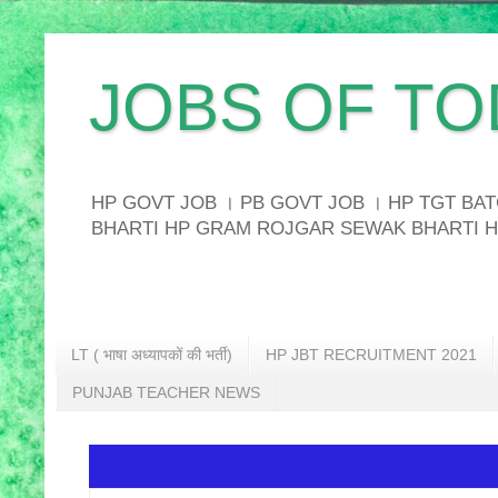
JOBS OF TO
HP GOVT JOB । PB GOVT JOB । HP TGT B
BHARTI HP GRAM ROJGAR SEWAK BHARTI H
LT ( भाषा अध्यापकों की भर्ती)
HP JBT RECRUITMENT 2021
PUNJAB TEACHER NEWS