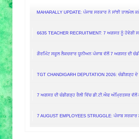
MAHARALLY UPDATE: ਪੰਜਾਬ ਸਰਕਾਰ ਨੇ ਸਾਂਝੀ ਤਾਲਮੇਲ ਕਮੇਟੀ
6635 TEACHER RECRUITMENT: 7 ਅਗਸਤ ਨੂੰ ਹੋਵੇਗੀ ਸ
ਗੌਰਮਿੰਟ ਸਕੂਲ ਲੈਕਚਰਾਰ ਯੂਨੀਅਨ ਪੰਜਾਬ ਵੱਲੋਂ 7 ਅਗਸਤ ਦੀ ਚੰਡੀ
TGT CHANDIGARH DEPUTATION 2026: ਚੰਡੀਗੜ੍ਹ ਦੇ ਸਕੂ
7 ਅਗਸਤ ਦੀ ਚੰਡੀਗੜ੍ਹ ਰੈਲੀ ਵਿੱਚ ਡੀ.ਟੀ.ਐਫ ਅੰਮ੍ਰਿਤਸਰ ਵੱਲੋਂ 
7 AUGUST EMPLOYEES STRUGGLE: ਪੰਜਾਬ ਸਰਕਾਰ ਨੇ ਕਿਉਂ 