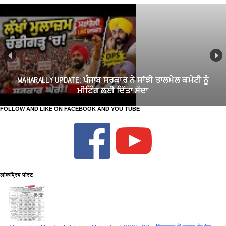
MAHARALLY UPDATE: ਪੰਜਾਬ ਸਰਕਾਰ ਨੇ ਸਾਂਝੀ ਤਾਲਮੇਲ ਕਮੇਟੀ ਨੂੰ
ਮੀਟਿੰਗ ਲਈ ਦਿੱਤਾ ਸੱਦਾ
FOLLOW AND LIKE ON FACEBOOK AND YOU TUBE
लोकप्रिय पोस्ट