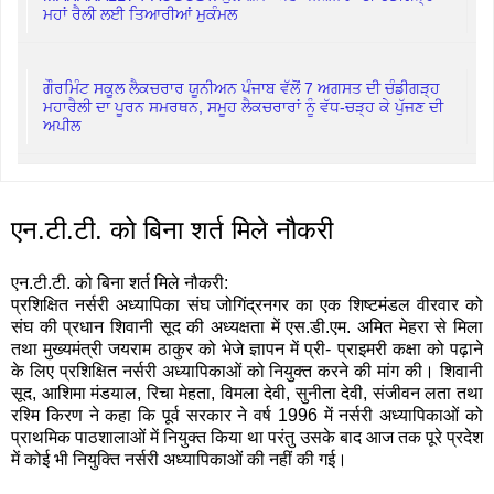
ਮਹਾਂ ਰੈਲੀ ਲਈ ਤਿਆਰੀਆਂ ਮੁਕੰਮਲ
ਗੌਰਮਿੰਟ ਸਕੂਲ ਲੈਕਚਰਾਰ ਯੂਨੀਅਨ ਪੰਜਾਬ ਵੱਲੋਂ 7 ਅਗਸਤ ਦੀ ਚੰਡੀਗੜ੍ਹ
ਮਹਾਰੈਲੀ ਦਾ ਪੂਰਨ ਸਮਰਥਨ, ਸਮੂਹ ਲੈਕਚਰਾਰਾਂ ਨੂੰ ਵੱਧ-ਚੜ੍ਹ ਕੇ ਪੁੱਜਣ ਦੀ
ਅਪੀਲ
एन.टी.टी. को बिना शर्त मिले नौकरी
एन.टी.टी. को बिना शर्त मिले नौकरी:
प्रशिक्षित नर्सरी अध्यापिका संघ जोगिंद्रनगर का एक शिष्टमंडल वीरवार को
संघ की प्रधान शिवानी सूद की अध्यक्षता में एस.डी.एम. अमित मेहरा से मिला
तथा मुख्यमंत्री जयराम ठाकुर को भेजे ज्ञापन में प्री- प्राइमरी कक्षा को पढ़ाने
के लिए प्रशिक्षित नर्सरी अध्यापिकाओं को नियुक्त करने की मांग की। शिवानी
सूद, आशिमा मंडयाल, रिचा मेहता, विमला देवी, सुनीता देवी, संजीवन लता तथा
रश्मि किरण ने कहा कि पूर्व सरकार ने वर्ष 1996 में नर्सरी अध्यापिकाओं को
प्राथमिक पाठशालाओं में नियुक्त किया था परंतु उसके बाद आज तक पूरे प्रदेश
में कोई भी नियुक्ति नर्सरी अध्यापिकाओं की नहीं की गई।