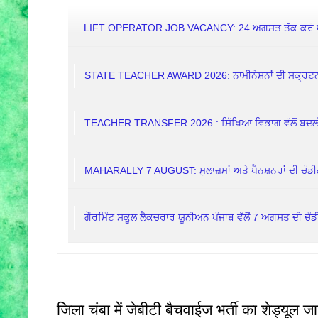
LIFT OPERATOR JOB VACANCY: 24 ਅਗਸਤ ਤੱਕ ਕਰੋ
STATE TEACHER AWARD 2026: ਨਾਮੀਨੇਸ਼ਨਾਂ ਦੀ ਸਕ੍ਰਟਨੀ
TEACHER TRANSFER 2026 : ਸਿੱਖਿਆ ਵਿਭਾਗ ਵੱਲੋਂ ਬਦਲੀਆਂ
MAHARALLY 7 AUGUST: ਮੁਲਾਜ਼ਮਾਂ ਅਤੇ ਪੈਨਸ਼ਨਰਾਂ ਦੀ ਚੰਡੀ
ਗੌਰਮਿੰਟ ਸਕੂਲ ਲੈਕਚਰਾਰ ਯੂਨੀਅਨ ਪੰਜਾਬ ਵੱਲੋਂ 7 ਅਗਸਤ ਦੀ ਚੰਡੀ
जिला चंबा में जेबीटी बैचवाईज भर्ती का शेड्यूल जा