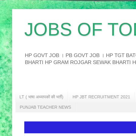
JOBS OF TO
HP GOVT JOB । PB GOVT JOB । HP TGT B
BHARTI HP GRAM ROJGAR SEWAK BHARTI H
LT ( भाषा अध्यापकों की भर्ती)
HP JBT RECRUITMENT 2021
PUNJAB TEACHER NEWS