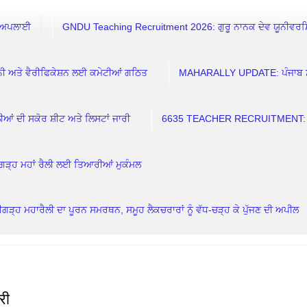
 ਅਪਲਾਈ
GNDU Teaching Recruitment 2026: ਗੁਰੂ ਨਾਨਕ ਦੇਵ ਯੂਨੀਵਰਸਿਟੀ
 ਅਤੇ ਵੈਰੀਫਿਕੇਸ਼ਨ ਲਈ ਕਮੇਟੀਆਂ ਗਠਿਤ
MAHARALLY UPDATE: ਪੰਜਾਬ ਸਰਕਾਰ
 ਦੀ ਸਕੋਰ ਸ਼ੀਟ ਅਤੇ ਲਿਸਟਾਂ ਜਾਰੀ
6635 TEACHER RECRUITMENT: 7 ਅ
ਗੜ੍ਹ ਮਹਾਂ ਰੈਲੀ ਲਈ ਤਿਆਰੀਆਂ ਮੁਕੰਮਲ
ਗੜ੍ਹ ਮਹਾਰੈਲੀ ਦਾ ਪੂਰਨ ਸਮਰਥਨ, ਸਮੂਹ ਲੈਕਚਰਾਰਾਂ ਨੂੰ ਵੱਧ-ਚੜ੍ਹ ਕੇ ਪੁੱਜਣ ਦੀ ਅਪੀਲ
री