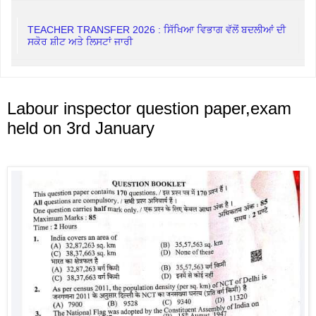
TEACHER TRANSFER 2026 : ਸਿੱਖਿਆ ਵਿਭਾਗ ਵੱਲੋਂ ਬਦਲੀਆਂ ਦੀ
ਸਕੋਰ ਸ਼ੀਟ ਅਤੇ ਲਿਸਟਾਂ ਜਾਰੀ
Labour inspector question paper,exam
held on 3rd January