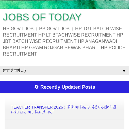
JOBS OF TODAY
HP GOVT JOB । PB GOVT JOB । HP TGT BATCH WISE
RECRUITMENT HP LT BTACHWISE RECRUITMENT HP
JBT BATCH WISE RECRUITMENT HP ANAGANWADI
BHARTI HP GRAM ROJGAR SEWAK BHARTI HP POLICE
RECRUITMENT
▼
🔄 Recently Updated Posts
TEACHER TRANSFER 2026 : ਸਿੱਖਿਆ ਵਿਭਾਗ ਵੱਲੋਂ ਬਦਲੀਆਂ ਦੀ
ਸਕੋਰ ਸ਼ੀਟ ਅਤੇ ਲਿਸਟਾਂ ਜਾਰੀ