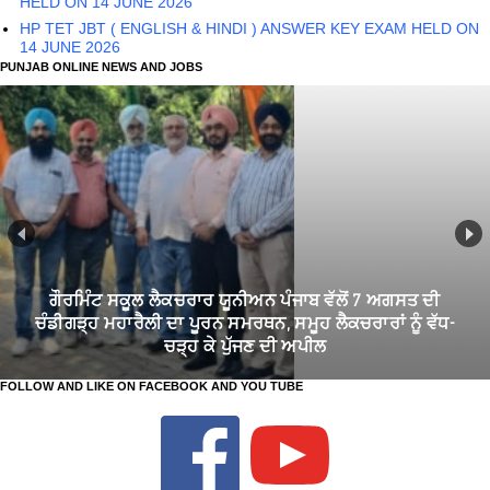
HELD ON 14 JUNE 2026
HP TET JBT ( ENGLISH & HINDI ) ANSWER KEY EXAM HELD ON
14 JUNE 2026
PUNJAB ONLINE NEWS AND JOBS
ਗੌਰਮਿੰਟ ਸਕੂਲ ਲੈਕਚਰਾਰ ਯੂਨੀਅਨ ਪੰਜਾਬ ਵੱਲੋਂ 7 ਅਗਸਤ ਦੀ
ਚੰਡੀਗੜ੍ਹ ਮਹਾਰੈਲੀ ਦਾ ਪੂਰਨ ਸਮਰਥਨ, ਸਮੂਹ ਲੈਕਚਰਾਰਾਂ ਨੂੰ ਵੱਧ-
ਚੜ੍ਹ ਕੇ ਪੁੱਜਣ ਦੀ ਅਪੀਲ
FOLLOW AND LIKE ON FACEBOOK AND YOU TUBE