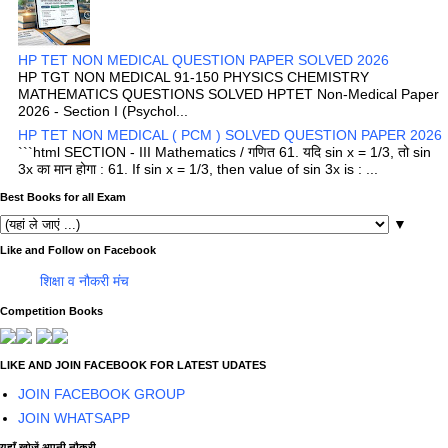
HP TET NON MEDICAL QUESTION PAPER SOLVED 2026
HP TGT NON MEDICAL 91-150 PHYSICS CHEMISTRY
MATHEMATICS QUESTIONS SOLVED HPTET Non-Medical Paper
2026 - Section I (Psychol...
HP TET NON MEDICAL ( PCM ) SOLVED QUESTION PAPER 2026
```html SECTION - III Mathematics / गणित 61. यदि sin x = 1/3, तो sin
3x का मान होगा : 61. If sin x = 1/3, then value of sin 3x is : ...
Best Books for all Exam
▼
Like and Follow on Facebook
शिक्षा व नौकरी मंच
Competition Books
LIKE AND JOIN FACEBOOK FOR LATEST UDATES
JOIN FACEBOOK GROUP
JOIN WHATSAPP
यहाँ खोजें अपनी नौकरी