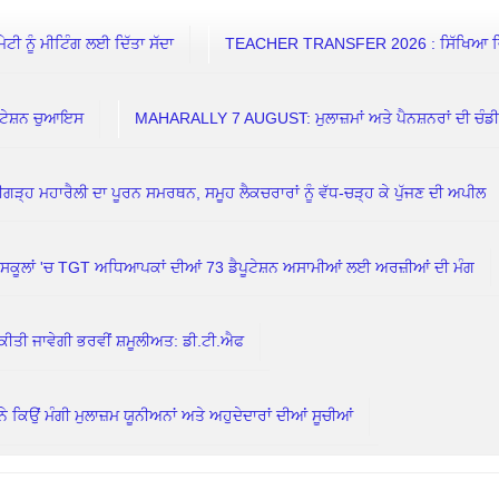
 ਨੂੰ ਮੀਟਿੰਗ ਲਈ ਦਿੱਤਾ ਸੱਦਾ
TEACHER TRANSFER 2026 : ਸਿੱਖਿਆ ਵਿਭਾਗ
ਟੇਸ਼ਨ ਚੁਆਇਸ
MAHARALLY 7 AUGUST: ਮੁਲਾਜ਼ਮਾਂ ਅਤੇ ਪੈਨਸ਼ਨਰਾਂ ਦੀ ਚੰਡ
ਗੜ੍ਹ ਮਹਾਰੈਲੀ ਦਾ ਪੂਰਨ ਸਮਰਥਨ, ਸਮੂਹ ਲੈਕਚਰਾਰਾਂ ਨੂੰ ਵੱਧ-ਚੜ੍ਹ ਕੇ ਪੁੱਜਣ ਦੀ ਅਪੀਲ
ਲਾਂ 'ਚ TGT ਅਧਿਆਪਕਾਂ ਦੀਆਂ 73 ਡੈਪੂਟੇਸ਼ਨ ਅਸਾਮੀਆਂ ਲਈ ਅਰਜ਼ੀਆਂ ਦੀ ਮੰਗ
ਕੀਤੀ ਜਾਵੇਗੀ ਭਰਵੀਂ ਸ਼ਮੂਲੀਅਤ: ਡੀ.ਟੀ.ਐਫ
ਮੰਗੀ ਮੁਲਾਜ਼ਮ ਯੂਨੀਅਨਾਂ ਅਤੇ ਅਹੁਦੇਦਾਰਾਂ ਦੀਆਂ ਸੂਚੀਆਂ