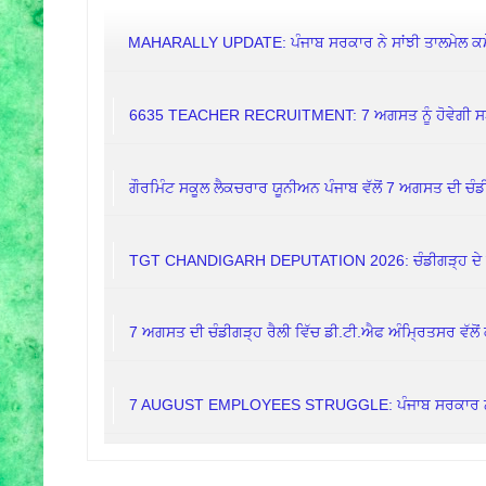
MAHARALLY UPDATE: ਪੰਜਾਬ ਸਰਕਾਰ ਨੇ ਸਾਂਝੀ ਤਾਲਮੇਲ ਕਮੇਟੀ
6635 TEACHER RECRUITMENT: 7 ਅਗਸਤ ਨੂੰ ਹੋਵੇਗੀ ਸ
ਗੌਰਮਿੰਟ ਸਕੂਲ ਲੈਕਚਰਾਰ ਯੂਨੀਅਨ ਪੰਜਾਬ ਵੱਲੋਂ 7 ਅਗਸਤ ਦੀ ਚੰਡੀ
TGT CHANDIGARH DEPUTATION 2026: ਚੰਡੀਗੜ੍ਹ ਦੇ ਸਕੂ
7 ਅਗਸਤ ਦੀ ਚੰਡੀਗੜ੍ਹ ਰੈਲੀ ਵਿੱਚ ਡੀ.ਟੀ.ਐਫ ਅੰਮ੍ਰਿਤਸਰ ਵੱਲੋਂ 
7 AUGUST EMPLOYEES STRUGGLE: ਪੰਜਾਬ ਸਰਕਾਰ ਨੇ ਕਿਉਂ 