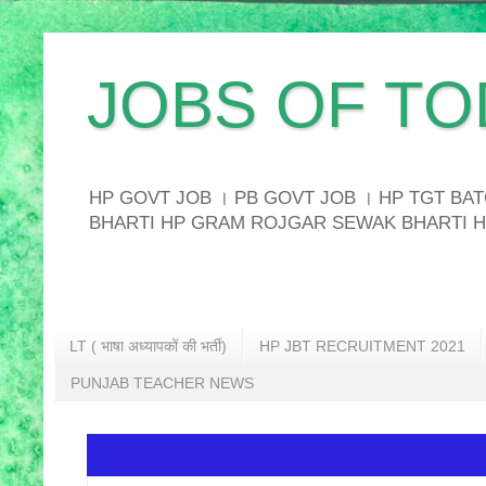
JOBS OF TO
HP GOVT JOB । PB GOVT JOB । HP TGT B
BHARTI HP GRAM ROJGAR SEWAK BHARTI H
LT ( भाषा अध्यापकों की भर्ती)
HP JBT RECRUITMENT 2021
PUNJAB TEACHER NEWS