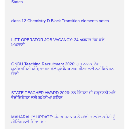
States
class 12 Chemistry D Block Transition elements notes
LIFT OPERATOR JOB VACANCY: 24 ਅਗਸਤ ਤੱਕ ਕਰੋ
ਅਪਲਾਈ
GNDU Teaching Recruitment 2026: ਗੁਰੂ ਨਾਨਕ ਦੇਵ
ਯੂਨੀਵਰਸਿਟੀ ਅੰਮ੍ਰਿਤਸਰ ਵੱਲੋਂ ਪ੍ਰੋਫੈਸਰ ਅਸਾਮੀਆਂ ਲਈ ਨੋਟੀਫਿਕੇਸ਼ਨ
ਜਾਰੀ
STATE TEACHER AWARD 2026: ਨਾਮੀਨੇਸ਼ਨਾਂ ਦੀ ਸਕ੍ਰਟਨੀ ਅਤੇ
ਵੈਰੀਫਿਕੇਸ਼ਨ ਲਈ ਕਮੇਟੀਆਂ ਗਠਿਤ
MAHARALLY UPDATE: ਪੰਜਾਬ ਸਰਕਾਰ ਨੇ ਸਾਂਝੀ ਤਾਲਮੇਲ ਕਮੇਟੀ ਨੂੰ
ਮੀਟਿੰਗ ਲਈ ਦਿੱਤਾ ਸੱਦਾ