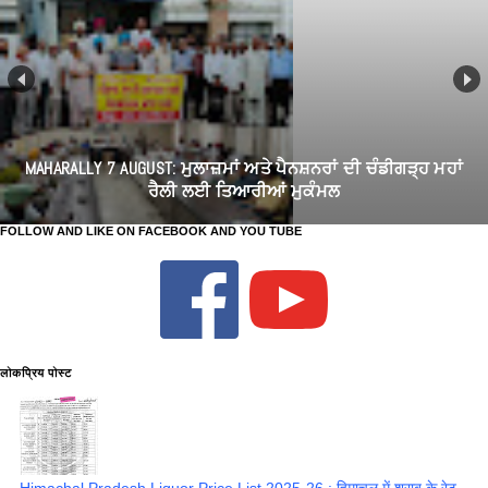
MAHARALLY 7 AUGUST: ਮੁਲਾਜ਼ਮਾਂ ਅਤੇ ਪੈਨਸ਼ਨਰਾਂ ਦੀ ਚੰਡੀਗੜ੍ਹ ਮਹਾਂ
ਰੈਲੀ ਲਈ ਤਿਆਰੀਆਂ ਮੁਕੰਮਲ
FOLLOW AND LIKE ON FACEBOOK AND YOU TUBE
लोकप्रिय पोस्ट
Himachal Pradesh Liquor Price List 2025-26 : हिमाचल में शराब के रेट