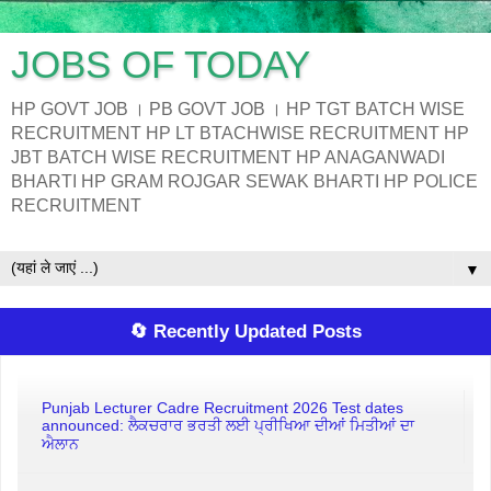
JOBS OF TODAY
HP GOVT JOB । PB GOVT JOB । HP TGT BATCH WISE
RECRUITMENT HP LT BTACHWISE RECRUITMENT HP
JBT BATCH WISE RECRUITMENT HP ANAGANWADI
BHARTI HP GRAM ROJGAR SEWAK BHARTI HP POLICE
RECRUITMENT
▼
🔄 Recently Updated Posts
Punjab Lecturer Cadre Recruitment 2026 Test dates
announced: ਲੈਕਚਰਾਰ ਭਰਤੀ ਲਈ ਪ੍ਰੀਖਿਆ ਦੀਆਂ ਮਿਤੀਆਂ ਦਾ
ਐਲਾਨ