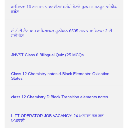
ਫਾਜ਼ਿਲਕਾ 10 ਅਗਸਤ :- ਵਰਦੀਆਂ ਸਬੰਧੀ ਬੇਲੋੜੇ ਹੁਕਮ ਨਾਮਨਜ਼ੂਰ :ਬੀਐਡ
ਫ਼ਰੰਟ
ਈਟੀਟੀ ਟੈਟ ਪਾਸ ਅਧਿਆਪਕ ਯੂਨੀਅਨ 6505 ਬਲਾਕ ਫਾਜ਼ਿਲਕਾ 2 ਦੀ
ਹੋਈ ਚੋਣ
JNVST Class 6 Bilingual Quiz (25 MCQs
Class 12 Chemistry notes d-Block Elements: Oxidation
States
class 12 Chemistry D Block Transition elements notes
LIFT OPERATOR JOB VACANCY: 24 ਅਗਸਤ ਤੱਕ ਕਰੋ
ਅਪਲਾਈ