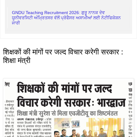
GNDU Teaching Recruitment 2026: ਗੁਰੂ ਨਾਨਕ ਦੇਵ
ਯੂਨੀਵਰਸਿਟੀ ਅੰਮ੍ਰਿਤਸਰ ਵੱਲੋਂ ਪ੍ਰੋਫੈਸਰ ਅਸਾਮੀਆਂ ਲਈ ਨੋਟੀਫਿਕੇਸ਼ਨ
ਜਾਰੀ
शिक्षकों की मांगों पर जल्द विचार करेगी सरकार :
शिक्षा मंत्री