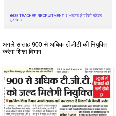
6635 TEACHER RECRUITMENT: 7 ਅਗਸਤ ਨੂੰ ਹੋਵੇਗੀ ਸਟੇਸ਼ਨ
ਚੁਆਇਸ
अगले सप्ताह 900 से अधिक टीजीटी की नियुक्ति
करेगा शिक्षा विभाग