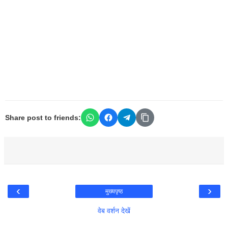
Share post to friends:
‹
›
मुख्यपृष्ठ
वेब वर्शन देखें