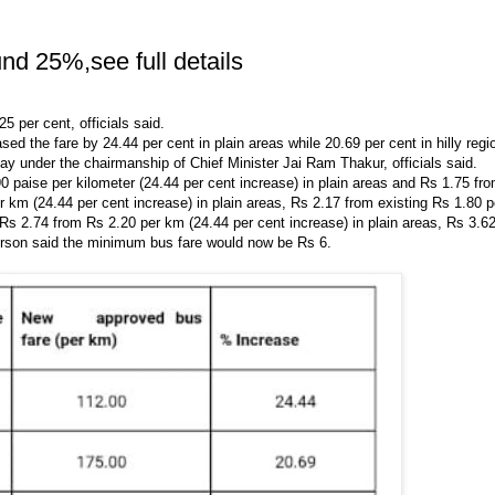
nd 25%,see full details
per cent, officials said.
he fare by 24.44 per cent in plain areas while 20.69 per cent in hilly regi
under the chairmanship of Chief Minister Jai Ram Thakur, officials said.
aise per kilometer (24.44 per cent increase) in plain areas and Rs 1.75 from 
m (24.44 per cent increase) in plain areas, Rs 2.17 from existing Rs 1.80 per
s 2.74 from Rs 2.20 per km (24.44 per cent increase) in plain areas, Rs 3.62 
erson said the minimum bus fare would now be Rs 6.