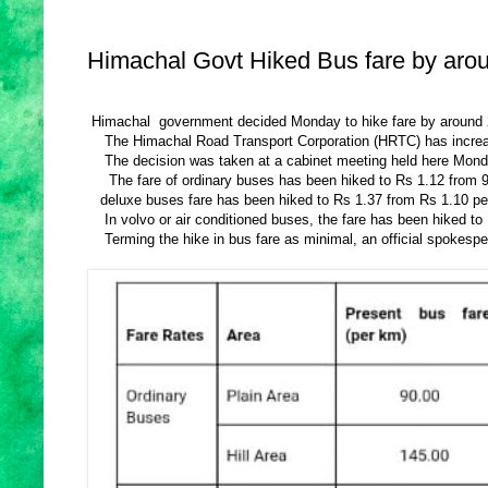
Himachal Govt Hiked Bus fare by arou
Himachal government decided Monday to hike fare by around 25 
The Himachal Road Transport Corporation (HRTC) has increased t
The decision was taken at a cabinet meeting held here Monday 
The fare of ordinary buses has been hiked to Rs 1.12 from 90 p
deluxe buses fare has been hiked to Rs 1.37 from Rs 1.10 per k
In volvo or air conditioned buses, the fare has been hiked to R
Terming the hike in bus fare as minimal, an official spokesp