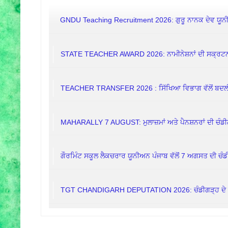
GNDU Teaching Recruitment 2026: ਗੁਰੂ ਨਾਨਕ ਦੇਵ ਯੂਨੀਵ
STATE TEACHER AWARD 2026: ਨਾਮੀਨੇਸ਼ਨਾਂ ਦੀ ਸਕ੍ਰਟਨੀ
TEACHER TRANSFER 2026 : ਸਿੱਖਿਆ ਵਿਭਾਗ ਵੱਲੋਂ ਬਦਲੀਆਂ
MAHARALLY 7 AUGUST: ਮੁਲਾਜ਼ਮਾਂ ਅਤੇ ਪੈਨਸ਼ਨਰਾਂ ਦੀ ਚੰਡੀ
ਗੌਰਮਿੰਟ ਸਕੂਲ ਲੈਕਚਰਾਰ ਯੂਨੀਅਨ ਪੰਜਾਬ ਵੱਲੋਂ 7 ਅਗਸਤ ਦੀ ਚੰਡੀ
TGT CHANDIGARH DEPUTATION 2026: ਚੰਡੀਗੜ੍ਹ ਦੇ ਸਕੂ