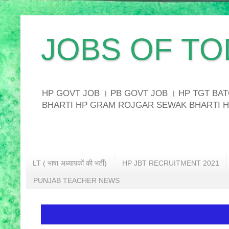
JOBS OF TO
HP GOVT JOB । PB GOVT JOB । HP TGT B
BHARTI HP GRAM ROJGAR SEWAK BHARTI H
LT ( भाषा अध्यापकों की भर्ती)
HP JBT RECRUITMENT 2021
PUNJAB TEACHER NEWS