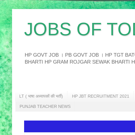
JOBS OF TO
HP GOVT JOB । PB GOVT JOB । HP TGT B
BHARTI HP GRAM ROJGAR SEWAK BHARTI H
LT ( भाषा अध्यापकों की भर्ती)
HP JBT RECRUITMENT 2021
PUNJAB TEACHER NEWS