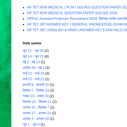
HP TET NON MEDICAL ( PCM ) SOLVED QUESTION PAPER 20
HP TET NON MEDICAL QUESTION PAPER SOLVED 2026
HPPSC Assistant Professor Recruitment 2026: हिमाचल प्रदेश उच्च शिक्षा विभाग म
HP TET JBT ANSWER KEY ( GENERAL KNOWLEDGE) EXAM HE
HP TET JBT ( ENGLISH & HINDI ) ANSWER KEY EXAM HELD O
Daily update
जून 21 - जून 28
(2)
जून 14 - जून 21
(4)
मई 3 - मई 10
(1)
अप्रैल 26 - मई 3
(2)
मार्च 22 - मार्च 29
(3)
मार्च 15 - मार्च 22
(1)
फ़रवरी 8 - फ़रवरी 15
(1)
दिसंबर 7 - दिसंबर 14
(2)
नवंबर 23 - नवंबर 30
(2)
सितंबर 14 - सितंबर 21
(2)
अगस्त 31 - सितंबर 7
(2)
अगस्त 17 - अगस्त 24
(2)
अगस्त 3 - अगस्त 10
(1)
जून 1 - जून 8
(1)