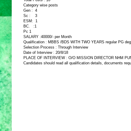
Category wise posts
Gen : 4
Sc : 3
ESM: 1
BC. :1
Pc 1
SALARY :40000/- per Month
Qualification : MBBS /BDS WITH TWO YEARS regular PG degr
Selection Process : Through Interview
Date of Interview : 20/8/18
PLACE OF INTERVIEW : O/O MISSION DIRECTOR NHM PUNJA
Candidates should read all qualification details, documents requ