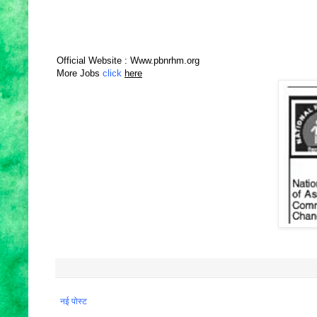
Official Website : Www.pbnrhm.org
More Jobs
click
here
नई पोस्ट